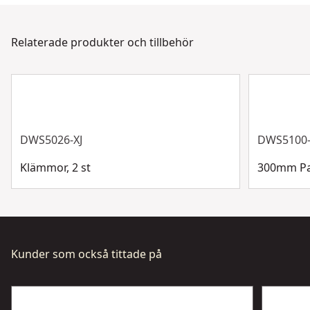
Bladmaterial
Carbide
hjälpa till dygnet runt, 7 dagar i veckan. Kontakta oss
via chatt, formulär eller telefon.
Relaterade produkter och tillbehör
Bladtyp
Cirkulär
Kundsupport
Visa mer
DWS5026-XJ
DWS5100-
Klämmor, 2 st
300mm Par
Kunder som också tittade på