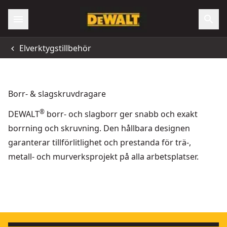
Elverktygstillbehör
Borr- & slagskruvdragare
®
DEWALT
borr- och slagborr ger snabb och exakt
borrning och skruvning. Den hållbara designen
garanterar tillförlitlighet och prestanda för trä-,
metall- och murverksprojekt på alla arbetsplatser.
Skruvbits, PR2, 153 mm, 5 st
ELITE SERIES
- SKU:
DT7206-QZ