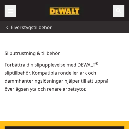
Elverktygstillbehör
Sliputrustning & tillbehör
®
Förbättra din slipupplevelse med DEWALT
sliptillbehör. Kompatibla rondeller, ark och
dammhanteringslösningar hjälper till att uppnå
överlägsen yta och renare arbetsytor.
Slipnät, 240 korn, 93 x 93 mm
- SKU:
DTM3095-QZ