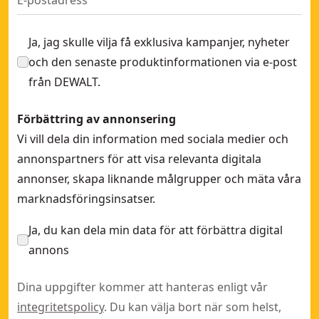
Hålat 1/3 ark med kardborre - 8 parallella hål
- SKU:
DT8621
Ja, jag skulle vilja få exklusiva kampanjer, nyheter
och den senaste produktinformationen via e-post
från DEWALT.
Förbättring av annonsering
Vi vill dela din information med sociala medier och
annonspartners för att visa relevanta digitala
annonser, skapa liknande målgrupper och mäta våra
marknadsföringsinsatser.
Ja, du kan dela min data för att förbättra digital
annons
Dina uppgifter kommer att hanteras enligt vår
integritetspolicy
. Du kan välja bort när som helst,