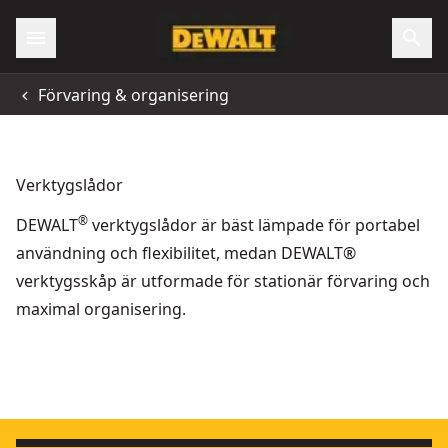
Förvaring & organisering
Verktygslådor
®
DEWALT
verktygslådor är bäst lämpade för portabel
användning och flexibilitet, medan DEWALT®
verktygsskåp är utformade för stationär förvaring och
maximal organisering.
TOUGHSYSTEM® 2.0 Djup förvaringslåda
TOUGHSYSTEM® 2.0 DXL Collection
- SKU:
DWST8329