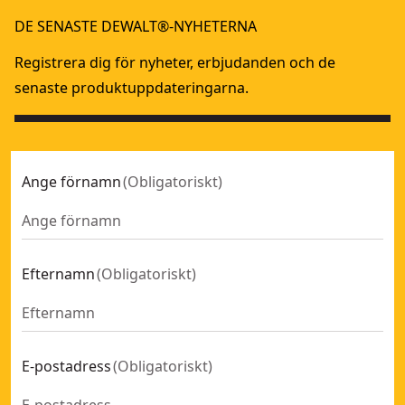
TSTAK® Djup förvaringslåda IP54
TOUGHSYSTEM 2.0
- SKU:
DWST83346-1
DE SENASTE DEWALT®-NYHETERNA
TOUGHSYSTEM® 2.0 Mobil djup förvaringslåda
TSTAK
- SKU:
DWST
TSTAK® Förvaringslåda med 2 utdragbara låda & sortiment
XR
Registrera dig för nyheter, erbjudanden och de
TOUGHSYSTEM® 2.0 Halvbredds sortimentslåda
- SKU:
DWS
senaste produktuppdateringarna.
TOUGHSYSTEM® 2.0 Modul med tre lådor
- SKU:
DWST0833
TSTAK® Djup förvaringslåda med sortimentsförvaring IP54
TOUGHSYSTEM® 2.0 till TSTAK® adapterkit
- SKU:
DWST080
Ange förnamn
(
Obligatoriskt
)
TOUGHSYSTEM 2.0 3-i-1 Förvaringskit med mobil förvaring
TSTAK® Mobil förvaringslåda IP54
- SKU:
DWST83347-1
DW x McLaren Torn i 3 moduldelar i TSAK
- SKU:
DWST60452
TSTAK Förvaringskit IP54
- SKU:
DWST83395-1
Efternamn
(
Obligatoriskt
)
TSTAK® Grund förvaringslåda med sortimentsförvaring
- S
TOUGH-SYSTEM 2.0 DXL 5-i-1 Torn
- SKU:
DWST60510-1
TOUGHSYSTEM® 2.0 Djup förvaringslåda halvbredd
- SKU:
Thougsystem 2.0 1/2 låda m arbetslampa
- SKU:
DWST0806
E-postadress
(
Obligatoriskt
)
TSTAK® Förvaringskista
- SKU:
DWST17871-1