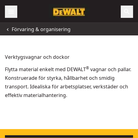
Förvaring & organisering
Verktygsvagnar och dockor
®
Flytta material enkelt med DEWALT
vagnar och pallar.
Konstruerade för styrka, hållbarhet och smidig
transport. Idealiska för arbetsplatser, verkstäder och
effektiv materialhantering.
TOUGHSYSTEM® Vagn
TOUGHSYSTEM 2.0
- SKU:
1-70-324