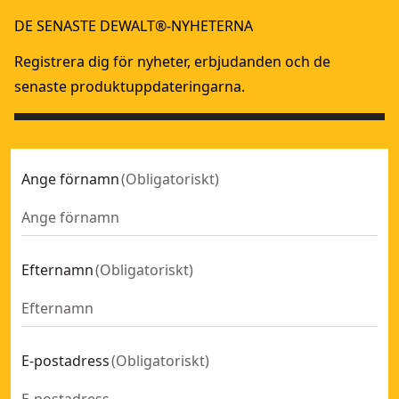
TSTAK® Vagn
TSTAK
- SKU:
DWST1-71196
DE SENASTE DEWALT®-NYHETERNA
TSTAK® Rullvagn
- SKU:
DWST1-71229
Registrera dig för nyheter, erbjudanden och de
senaste produktuppdateringarna.
Ange förnamn
(
Obligatoriskt
)
Efternamn
(
Obligatoriskt
)
E-postadress
(
Obligatoriskt
)