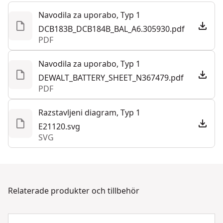
hjälpa till dygnet runt, 7 dagar i veckan. Kontakta oss
urladdning ökar batteriets livslängd
Navodila za uporabo, Typ 1
Strömkälla
Batteri
via chatt, formulär eller telefon.
Utmärkta elektriska funktioner
DCB183B_DCB184B_BAL_A6.305930.pdf
Kundsupport
PDF
Ingen minneseffekt
Totalt antal
1
batterier
Navodila za uporabo, Typ 1
DEWALT_BATTERY_SHEET_N367479.pdf
PDF
Visa mer
Razstavljeni diagram, Typ 1
E21120.svg
SVG
Relaterade produkter och tillbehör