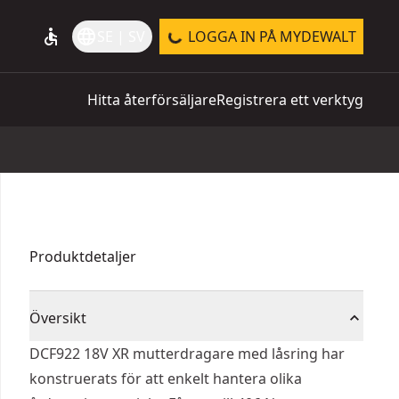
accessible
language
SE | SV
LOGGA IN PÅ MYDEWALT
Hitta återförsäljare
Registrera ett verktyg
Produktdetaljer
Översikt
DCF922 18V XR mutterdragare med låsring har
konstruerats för att enkelt hantera olika