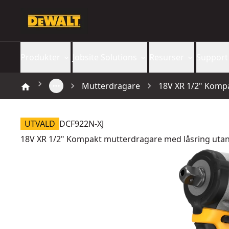
Produkter
Jobsite Solutions
Resurser
Support
Mutterdragare
18V XR 1/2" Kompa
UTVALD
DCF922N-XJ
18V XR 1/2" Kompakt mutterdragare med låsring utan 