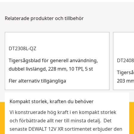
hjälpa till dygnet runt, 7 dagar i veckan. Kontakta oss
Strömkälla
Batteridriven
via chatt, formulär eller telefon.
Relaterade produkter och tillbehör
Kundsupport
Endast verktyg
Ja
Visa mer
DT2308L-QZ
Tigersågsblad för generell användning,
DT2408
dubbel livslängd, 228 mm, 10 TPI, 5 st
Tigerså
Fler alternativ tillgängliga
203 mm,
Kompakt storlek, kraften du behöver
Vi konstruerade hög kraft i en kompakt storlek
och förbättrade allt ner till minsta detalj. Det
senaste DEWALT 12V XR sortimentet erbjuder den