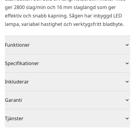
ger 2800 slag/min och 16 mm slaglängd som ger
effektiv och snabb kapning. Sågen har inbyggd LED
lampa, variabel hastighet och verktygsfritt bladbyte.
Funktioner
Snabbt och enkelt verktygsfritt byte av blad
Specifikationer
SV - LED for improved visibility of cut-line
Intelligent låsbar strömbrytare med variabel hastighet
Produkttyp
Tigersåg
Inkluderar
Kolborstfri motor minskar verktygsstorleken medan
den maximerar kraften och ger längre gångtid
(1) 12V XR kolborstfri subkompakt tigersåg
Spänning
12V
Garanti
1 års begränsad garanti, 3 års begränsad garanti när
Batteridriven eller
Tjänster
du är registrerad
Batteridriven
nätdriven
Vårt DEWALT® kundtjänstteam finns tillgängligt för att