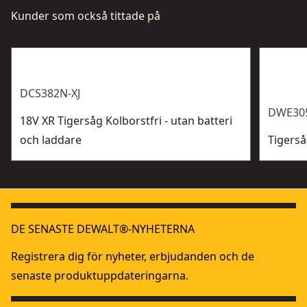
Kunder som också tittade på
DCS382N-XJ
DWE30
18V XR Tigersåg Kolborstfri - utan batteri
och laddare
Tigerså
DE SENASTE DEWALT®-NYHETERNA
Registrera dig för nyheter, erbjudanden och de
senaste produktuppdateringarna.