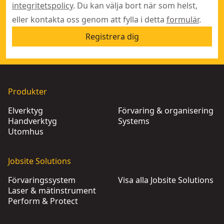
integritetspolicy
. Du kan välja bort när som helst,
eller kontakta oss genom att fylla i detta
formulär
.
Registrera dig
Produkter
Elverktyg
Förvaring & organisering
Handverktyg
Systems
Utomhus
Jobsite Solutions
Förvaringssystem
Visa alla Jobsite Solutions
Laser & mätinstrument
Perform & Protect