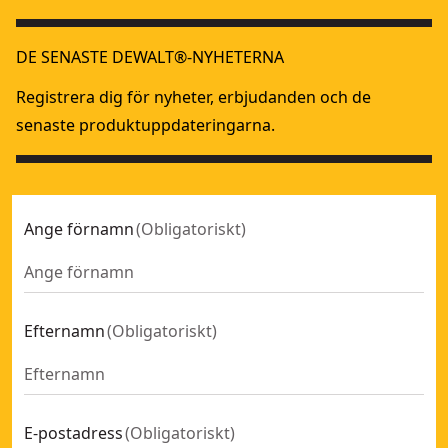
80 mm, passar till DW676K
- SKU:
DT3901-QZ
Passar till DW677, DW678K, DW678EK och DW680K
- SKU:
D
DE SENASTE DEWALT®-NYHETERNA
Registrera dig för nyheter, erbjudanden och de
senaste produktuppdateringarna.
Ange förnamn
(
Obligatoriskt
)
Efternamn
(
Obligatoriskt
)
E-postadress
(
Obligatoriskt
)