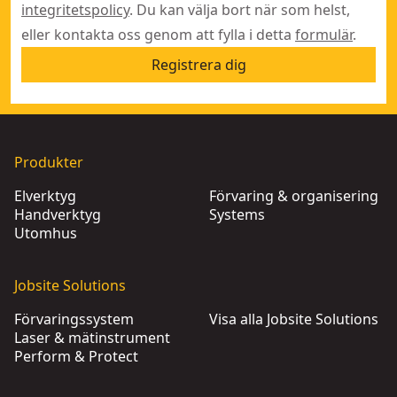
integritetspolicy
. Du kan välja bort när som helst,
eller kontakta oss genom att fylla i detta
formulär
.
Registrera dig
Produkter
Elverktyg
Förvaring & organisering
Handverktyg
Systems
Utomhus
Jobsite Solutions
Förvaringssystem
Visa alla Jobsite Solutions
Laser & mätinstrument
Perform & Protect