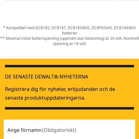
* Kompatibel med DCB182, DCB187, DCB183/B/G, DCBP034/G, DCB184/B/G
batterier
** Maximal initial batterispänning (uppmätt utan belastning) är 20 volt. Nominell
spänning är 18 volt.
DE SENASTE DEWALT®-NYHETERNA
Registrera dig för nyheter, erbjudanden och de
senaste produktuppdateringarna.
Ange förnamn
(
Obligatoriskt
)