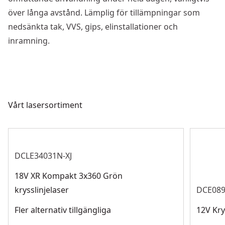
över långa avstånd. Lämplig för tillämpningar som
nedsänkta tak, VVS, gips, elinstallationer och
inramning.
Vårt lasersortiment
DCLE34031N-XJ
18V XR Kompakt 3x360 Grön
krysslinjelaser
DCE08
Fler alternativ tillgängliga
12V Kry