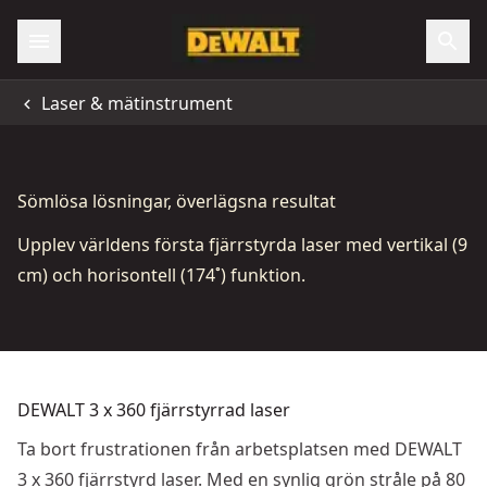
Laser & mätinstrument
Sömlösa lösningar, överlägsna resultat
Upplev världens första fjärrstyrda laser med vertikal (9
cm) och horisontell (174˚) funktion.
DEWALT 3 x 360 fjärrstyrrad laser
Ta bort frustrationen från arbetsplatsen med DEWALT
3 x 360 fjärrstyrd laser. Med en synlig grön stråle på 80