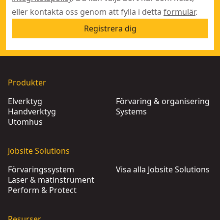
eller kontakta oss genom att fylla i detta
formulär
.
Registrera dig
Produkter
Elverktyg
Förvaring & organisering
Handverktyg
Systems
Utomhus
Jobsite Solutions
Förvaringssystem
Visa alla Jobsite Solutions
Laser & mätinstrument
Perform & Protect
Resurser