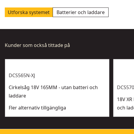
Utforska systemet
Batterier och laddare
Kunder som också tittade på
DCS565N-XJ
Cirkelsåg 18V 165MM - utan batteri och
DCS570
laddare
18V XR 
Fler alternativ tillgängliga
och la