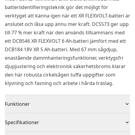
batteriidentifieringsteknik gör det möjligt för
verktyget att känna igen när ett XR FLEXVOLT-batteri är
anslutet och låsa upp ännu mer kraft. DCS573 ger upp
till 77 % mer kraft när den används tillsammans med
ett DCB546 XR FLEXVOLT 6 Ah-batteri jämfört med ett
DCB184 18V XR 5 Ah-batteri. Med 67 mm sågdjup,
enastående dammhanteringsfunktioner, verktygsfri
djupjustering och elektronisk säkerhetsbroms klarar
den här robusta cirkelsågen tuffa uppgifter som
klyvning och fasning och arbete i hårda träslag.
Funktioner
Allmän klyvning, kapning och gering i trä och andra
Specifikationer
byggmaterial
Kolborstfri motor med högt vridmoment som ger