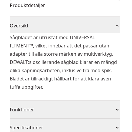
Produktdetaljer
Översikt
Sågbladet är utrustat med UNIVERSAL
FITMENT™, vilket innebär att det passar utan
adapter till alla större märken av multiverktyg.
DEWALT:s oscillerande sågblad klarar en mängd
olika kapningsarbeten, inklusive trä med spik.
Bladet är tillräckligt hållbart för att klara även
tuffa uppgifter.
Funktioner
22 tpi blad för sågning i trä och spik, och andra
Specifikationer
mjuka material