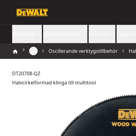
Produkter
Jobsite Solutions
Resurser
Support
Oscillerande verktygstillbehör
Hal
DT20708-QZ
Halvcirkelformad klinga till multitool