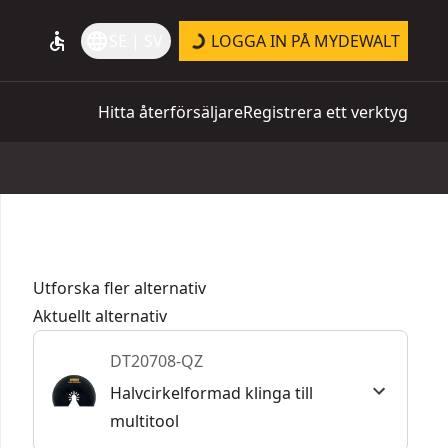
accessible
language
SE | SV
LOGGA IN PÅ MYDEWALT
Hitta återförsäljare
Registrera ett verktyg
Utforska fler alternativ
Aktuellt alternativ
DT20708-QZ
Halvcirkelformad klinga till
multitool