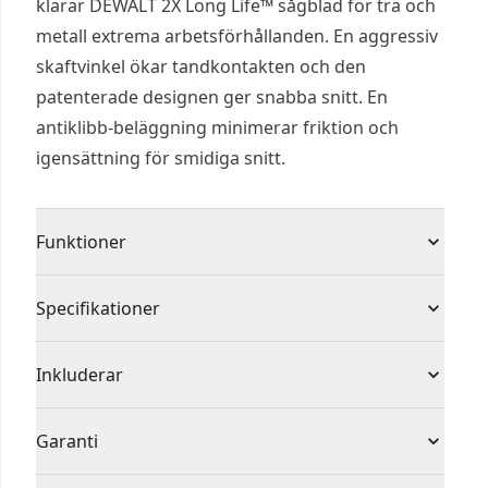
klarar DEWALT 2X Long Life™ sågblad för trä och
metall extrema arbetsförhållanden. En aggressiv
skaftvinkel ökar tandkontakten och den
patenterade designen ger snabba snitt. En
antiklibb-beläggning minimerar friktion och
igensättning för smidiga snitt.
Funktioner
Längre bladlivslängd
Specifikationer
Enastående hållbarhet
Effektiv sågprestanda
Produkttyp
Tigersågsblad
Inkluderar
(5) EXTREME 2X Tigersågsbladset 152mm 10TPI -
Solo eller set
Set
Garanti
Multi