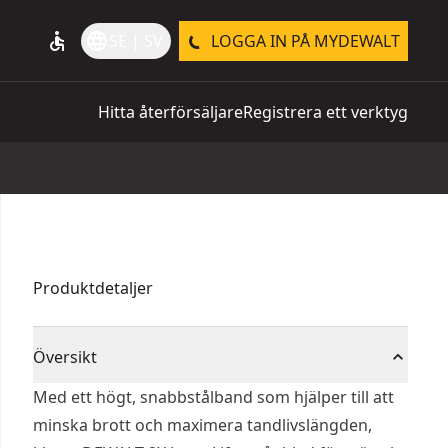
accessible
language
SE | SV
LOGGA IN PÅ MYDEWALT
Hitta återförsäljare
Registrera ett verktyg
Produktdetaljer
Översikt
Med ett högt, snabbstålband som hjälper till att
minska brott och maximera tandlivslängden,