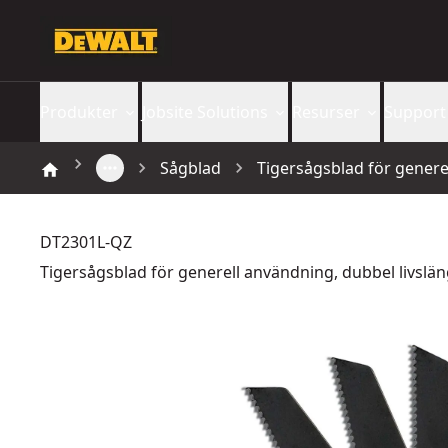
Produkter
Jobsite Solutions
Resurser
Support
Sågblad
Tigersågsblad för generel
DT2301L-QZ
Tigersågsblad för generell användning, dubbel livslän