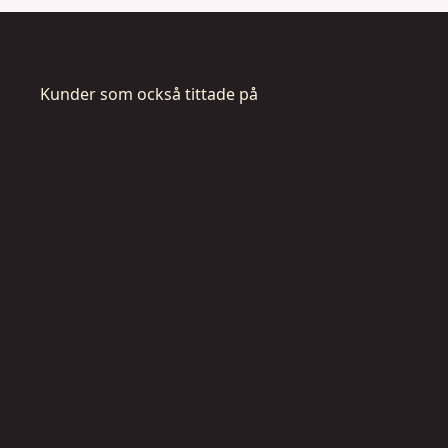
Kunder som också tittade på
DT2308L-
QZ
T
i
g
e
r
s