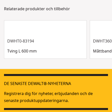
via chatt, formulär eller telefon.
Relaterade produkter och tillbehör
Bladlängd
254-cm
Kundsupport
Visa mer
DWHT0-83194
DWHT360
Tving L 600 mm
Måttband
DE SENASTE DEWALT®-NYHETERNA
Registrera dig för nyheter, erbjudanden och de
senaste produktuppdateringarna.