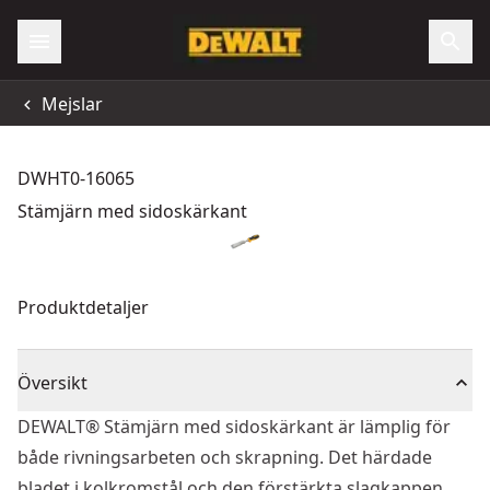
Mejslar
DWHT0-16065
Stämjärn med sidoskärkant
Produktdetaljer
Översikt
DEWALT® Stämjärn med sidoskärkant är lämplig för
både rivningsarbeten och skrapning. Det härdade
bladet i kolkromstål och den förstärkta slagkappen