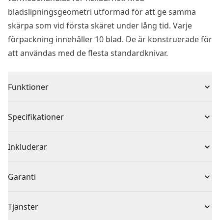
bladslipningsgeometri utformad för att ge samma
skärpa som vid första skäret under lång tid. Varje
förpackning innehåller 10 blad. De är konstruerade för
att användas med de flesta standardknivar.
Funktioner
Induktionshärdad kant ger en skärkant som är + 75%
Specifikationer
skarpare och som förblir vass x2 längre än ett
standard kolstålblad
Produkttyp
Knivblad till universalkniv
Inkluderar
Bladet genomgår en speciell värmebehandling - en
process som skapar ett starkare och mer flexibelt
(10) Knivblad
Solo eller set
Set
Garanti
blad. Det ger 20% mer flexibilitet/styrka jämfört med
ett standard kolstålblad
Ingen garanti
Universal standardprofil för att passa de flesta
Antal bitar
10
Tjänster
modeller av universalknivar