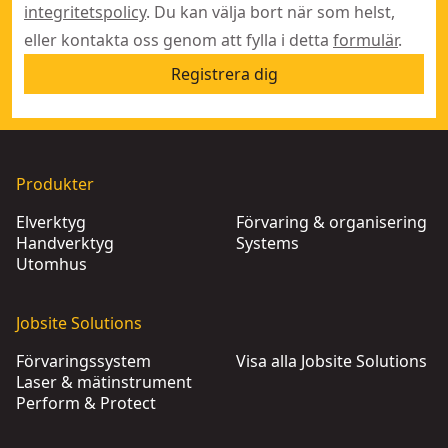
integritetspolicy
. Du kan välja bort när som helst,
eller kontakta oss genom att fylla i detta
formulär
.
Registrera dig
Produkter
Elverktyg
Förvaring & organisering
Handverktyg
Systems
Utomhus
Jobsite Solutions
Förvaringssystem
Visa alla Jobsite Solutions
Laser & mätinstrument
Perform & Protect