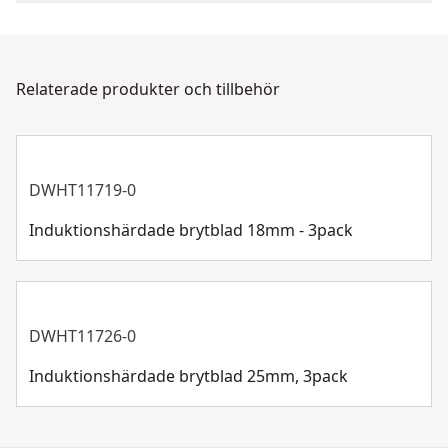
Vårt DEWALT® kundtjänstteam finns tillgängligt för att
Bladtyp
Universalblad
hjälpa till dygnet runt, 7 dagar i veckan. Kontakta oss
via chatt, formulär eller telefon.
Relaterade produkter och tillbehör
Bladlängd
1600.2-mm
Kundsupport
Visa mer
DWHT11719-0
Induktionshärdade brytblad 18mm - 3pack
DWHT11726-0
Induktionshärdade brytblad 25mm, 3pack