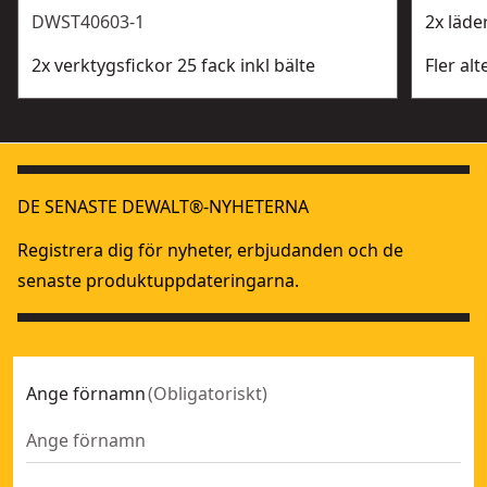
DWST40603-1
2x läde
2x verktygsfickor 25 fack inkl bälte
Fler alt
DE SENASTE DEWALT®-NYHETERNA
Registrera dig för nyheter, erbjudanden och de
senaste produktuppdateringarna.
Ange förnamn
(
Obligatoriskt
)