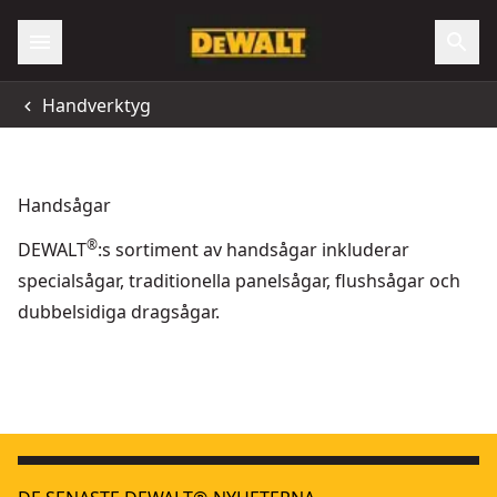
Handverktyg
Handsågar
®
DEWALT
:s sortiment av handsågar inkluderar
specialsågar, traditionella panelsågar, flushsågar och
dubbelsidiga dragsågar.
300mm 5in1 Hacksaw
- SKU:
DWHT0-20547
Gipssåg med rasp, vikbar
- SKU:
DWHT0-20123