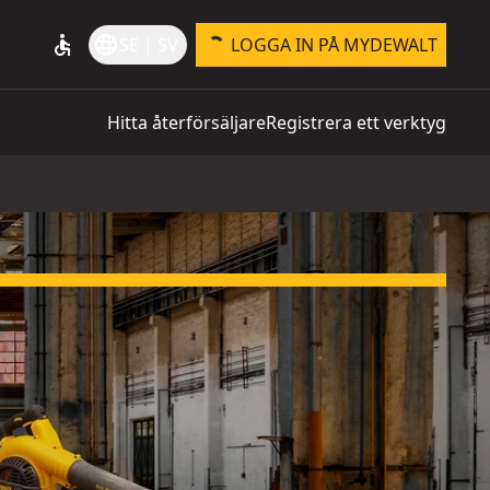
accessible
language
SE | SV
LOGGA IN PÅ MYDEWALT
Hitta återförsäljare
Registrera ett verktyg