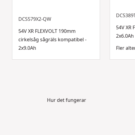
DCS389
DCS579X2-QW
54V XR 
54V XR FLEXVOLT 190mm
2x6.0Ah
cirkelsåg sågräls kompatibel -
2x9.0Ah
Fler alte
Hur det fungerar