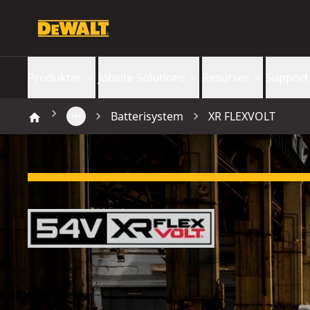
Produkter
Jobsite Solutions
Resurser
Support
Batterisystem
XR FLEXVOLT