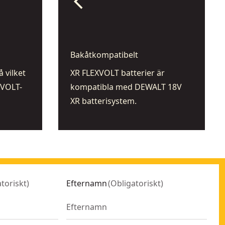
arrow_back_ios
Bakåtkompatibelt
 vilket
XR FLEXVOLT batterier är
XVOLT-
kompatibla med DEWALT 18V
XR batterisystem.
toriskt
)
Efternamn
(
Obligatoriskt
)