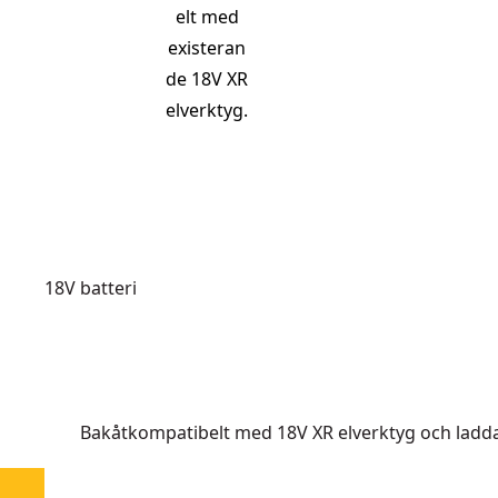
elt med
existeran
de 18V XR
elverktyg.
18V batteri
När FLEXVOLT-batteriet är monterat på 18V XR-verktyget
parallellkopplade: - 5 celler i en serie (5 x 3,6 V = 18V)
(3 x 4Ah = 12Ah) = 216Wh
Bakåtkompatibelt med 18V XR elverktyg och ladd