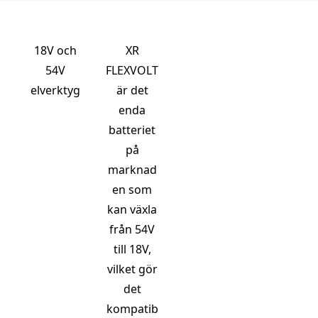
18V och
XR
54V
FLEXVOLT
elverktyg
är det
enda
batteriet
på
marknad
en som
kan växla
från 54V
till 18V,
vilket gör
det
kompatib