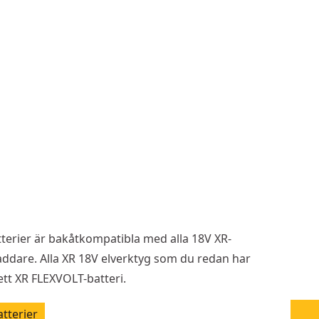
terat på 54V XR-verktyget är cellerna i batteriet
ie (15 x 3,6V = 54V) - 1 sträng kopplad parallellt (1 x
terier är bakåtkompatibla med alla 18V XR-
addare. Alla XR 18V elverktyg som du redan har
tt XR FLEXVOLT-batteri.
tterier