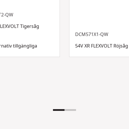
T2-QW
FLEXVOLT Tigersåg
DCM571X1-QW
rnativ tillgängliga
54V XR FLEXVOLT Röjsåg