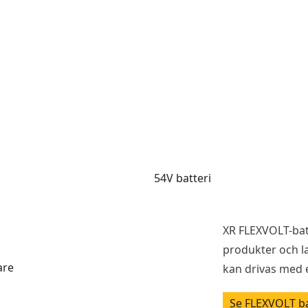
54V batteri
 är cellerna i batteriet
När FLEXVOLT-batteriet är mon
 - 3 strängar kopplade parallellt
seriekopplade: - 15 celler i ser
XR FLEXVOLT-bat
4Ah = 4Ah) = 216Wh
produkter och l
are
kan drivas med e
Se FLEXVOLT ba