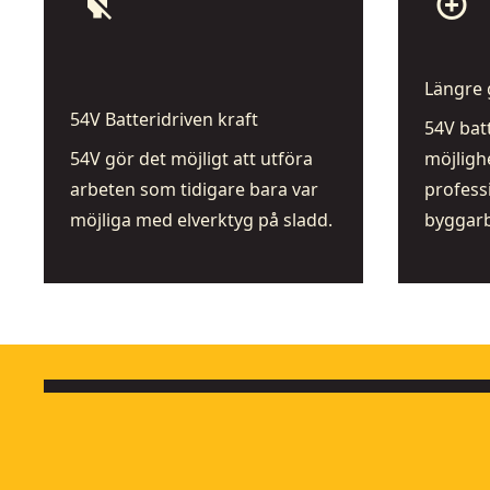
power_off
add_alarm
Längre 
54V Batteridriven kraft
54V bat
54V gör det möjligt att utföra
möjlighe
arbeten som tidigare bara var
profess
möjliga med elverktyg på sladd.
byggarb