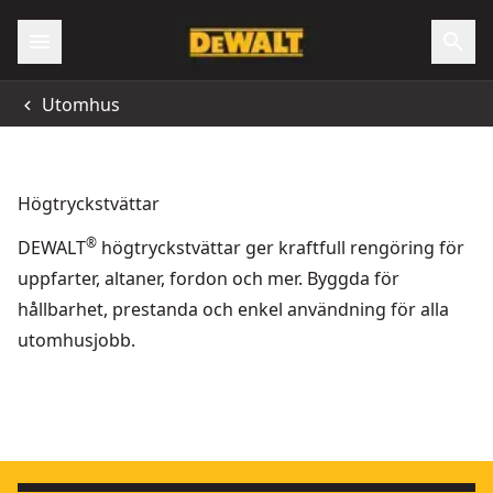
Utomhus
Högtryckstvättar
®
DEWALT
högtryckstvättar ger kraftfull rengöring för
uppfarter, altaner, fordon och mer. Byggda för
hållbarhet, prestanda och enkel användning för alla
utomhusjobb.
2x18V XR Högtryckstvätt utan batteri & laddare
18V XR
- SKU:
DCMP