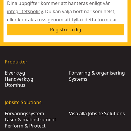
Dina uppgifter kommer att hanteras enligt vår
integritetspolicy
. Du kan välja bort när som helst,
eller kontakta oss genom att fylla i detta
formulär
.
Registrera dig
Produkter
Elverktyg
Förvaring & organisering
Handverktyg
Systems
Utomhus
Jobsite Solutions
Förvaringssystem
Visa alla Jobsite Solutions
Laser & mätinstrument
Perform & Protect