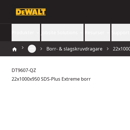
Produkter
Jobsite Solutions
Resurser
Support
Borr- & slagskruvdragare
22x1000
DT9607-QZ
22x1000x950 SDS-Plus Extreme borr