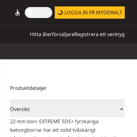
accessible
language
SE | SV
LOGGA IN PÅ MYDEWALT
Hitta återförsäljare
Registrera ett verktyg
Produktdetaljer
Översikt
22 mm borr. EXTREME SDS+ fyrskäriga
betongborrar har ett solid tvåskärigt