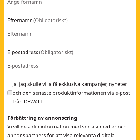
18v XR 4.8mm blindnitpistol, TSTAK, solo
ATOMIC
- SKU:
DCF403NT-X
18V XR Slagborrmaskin utan batteri & laddare
ELITE SERIES
- SKU:
DCD79
Efternamn
(
Obligatoriskt
)
18v XR 3/8",1/2" spärrskaft, solo
FLEXTORQ
- SKU:
DCF510N-XJ
18V XR 1/2" Kolborstfri mutterdragare med låsring utan bat
FLEXVOLT
18v XR bandsåg, solo
POWERSHIFT™
- SKU:
DCS378N-XJ
DEWALT POWERSHIFT 15KN Plattvibrator
POWERSTACK™
- SKU:
DCPS7154N
E-postadress
(
Obligatoriskt
)
18V XR Kolborstfri sticksåg "Bodygrip" - Utan batteri
TOUGHSYSTEM 2.0
- SKU:
18V XR 1/4 Planslip - utan batteri
XR
- SKU:
DCW200N-XJ
XR Flexvolt
Ja, jag skulle vilja få exklusiva kampanjer, nyheter
XTREME
och den senaste produktinformationen via e-post
från DEWALT.
Förbättring av annonsering
Vi vill dela din information med sociala medier och
annonspartners för att visa relevanta digitala