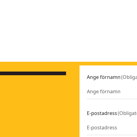
Ange förnamn
(
Obliga
DCS335N-XJ
E-postadress
(
Obligat
dare i T-STAK
- SKU:
DCS570P2-QW
S397N-XJ