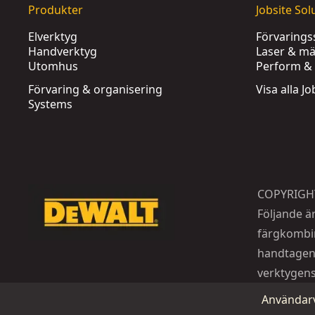
Produkter
Jobsite Sol
Elverktyg
Förvaring
Handverktyg
Laser & mä
Utomhus
Perform & 
Förvaring & organisering
Visa alla J
Systems
COPYRIGH
Följande ä
färgkombin
handtagen
verktygens
Användarv