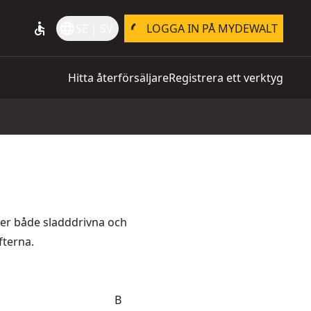
accessible
language
SE | SV
LOGGA IN PÅ MYDEWALT
Hitta återförsäljare
Registrera ett verktyg
der både sladddrivna och
fterna.
B