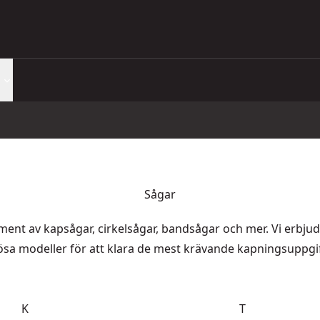
Sågar
iment av kapsågar, cirkelsågar, bandsågar och mer. Vi erbju
ösa modeller för att klara de mest krävande kapningsuppgi
K
T