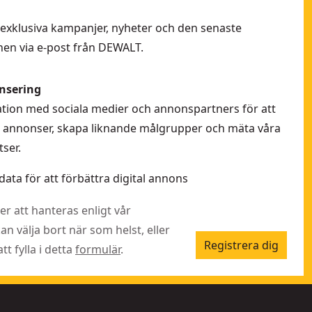
 få exklusiva kampanjer, nyheter och den senaste
en via e-post från DEWALT.
nsering
rmation med sociala medier och annonspartners för att
la annonser, skapa liknande målgrupper och mäta våra
ser.
data för att förbättra digital annons
r att hanteras enligt vår
kan välja bort när som helst, eller
Registrera dig
t fylla i detta
formulär
.