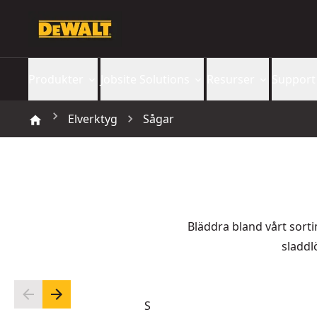
Produkter
Jobsite Solutions
Resurser
Support
Elverktyg
Sågar
Bläddra bland vårt sort
sladdl
S