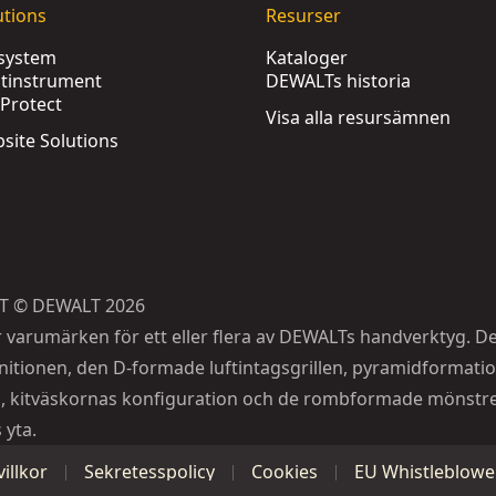
utions
Resurser
ssystem
Kataloger
tinstrument
DEWALTs historia
Protect
Visa alla resursämnen
obsite Solutions
T © DEWALT 2026
r varumärken för ett eller flera av DEWALTs handverktyg. D
itionen, den D-formade luftintagsgrillen, pyramidformati
, kitväskornas konfiguration och de rombformade mönstr
 yta.
illkor
Sekretesspolicy
Cookies
EU Whistleblower