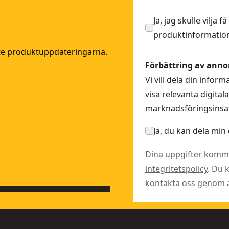
S777N-XJ
Ja, jag skulle vilja
:
DCS382N-XJ
produktinformation
J
ste produktuppdateringarna.
 SKU:
DCS691N-XJ
Förbättring av anno
n batteri
- SKU:
DCS579NT-XJ
Vi vill dela din info
visa relevanta digita
marknadsföringsinsat
65N-XJ
Ja, du kan dela min 
Dina uppgifter komme
integritetspolicy
. Du 
kontakta oss genom at