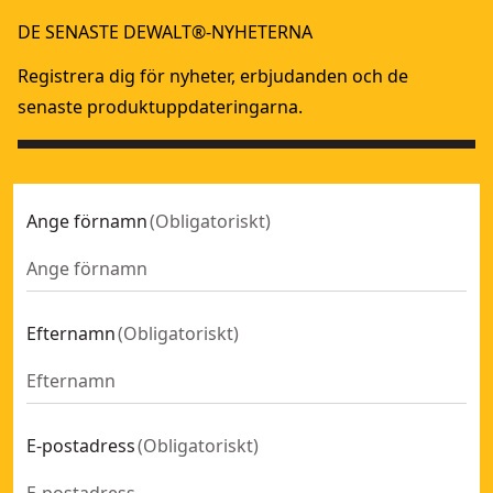
Metallkap, 355 mm, kapklinga
- SKU:
DW872-QS
DE SENASTE DEWALT®-NYHETERNA
Kapsåg 355 mm
- SKU:
D28730-QS
Registrera dig för nyheter, erbjudanden och de
senaste produktuppdateringarna.
Ange förnamn
(
Obligatoriskt
)
Efternamn
(
Obligatoriskt
)
E-postadress
(
Obligatoriskt
)