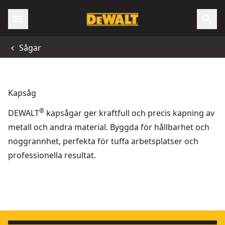
Sågar
Kapsåg
®
DEWALT
kapsågar ger kraftfull och precis kapning av
metall och andra material. Byggda för hållbarhet och
noggrannhet, perfekta för tuffa arbetsplatser och
professionella resultat.
Metallkap, 355 mm
- SKU:
D28715-QS