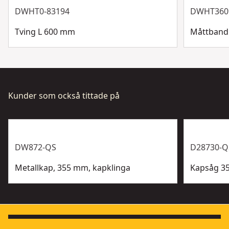
Visa mer
DWHT0-83194
DWHT360
Tving L 600 mm
Måttband
Kunder som också tittade på
DW872-QS
D28730-Q
Metallkap, 355 mm, kapklinga
Kapsåg 3