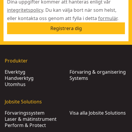
Dina uppgifter kommer att hanteras enligt vår
integritetspolicy
. Du kan välja bort när som helst,
eller kontakta oss genom att fylla i detta
formulär
.
Registrera dig
Produkter
Elverktyg
Förvaring & organisering
Handverktyg
Systems
Utomhus
Jobsite Solutions
Förvaringssystem
Visa alla Jobsite Solutions
Laser & mätinstrument
Perform & Protect