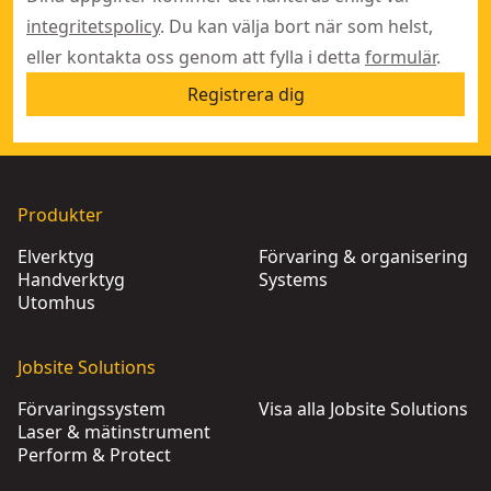
integritetspolicy
. Du kan välja bort när som helst,
eller kontakta oss genom att fylla i detta
formulär
.
Registrera dig
Produkter
Elverktyg
Förvaring & organisering
Handverktyg
Systems
Utomhus
Jobsite Solutions
Förvaringssystem
Visa alla Jobsite Solutions
Laser & mätinstrument
Perform & Protect