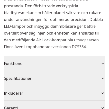
prestanda. Den förbättrade verktygsfria
bladbytesmekanism håller bladet säkrare och rakare
under användningen för optimerad precision. Dubbla
LED-lampor och inbyggd dammblåsare ger bättre
översikt över såglinjen och enheten kan anslutas till
den medföljande Air Lock-kompatibla utsugssatsen.
Finns även i topphandtagsversionen DCS334.
Funktioner
Intelligent strömbrytare med variabel hastighet för
Specifikationer
snabba kontrollerade snitt och större säkerhet
4-stegs pendelmekanism för effektiv sågning i de
Produkttyp
Sticksåg
Inkluderar
flesta material
Verktygsfri sågfot med antirepsko justeras i 45° åt
1 x Mala TSTAK
Spänning
18V
Garanti
båda håll