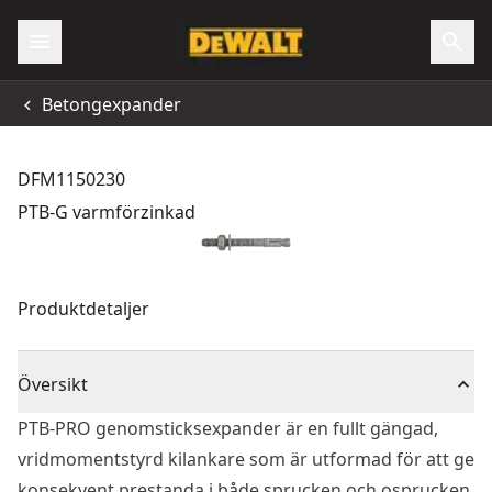
Betongexpander
DFM1150230
PTB-G varmförzinkad
Produktdetaljer
Översikt
PTB-PRO genomsticksexpander är en fullt gängad,
vridmomentstyrd kilankare som är utformad för att ge
konsekvent prestanda i både sprucken och osprucken