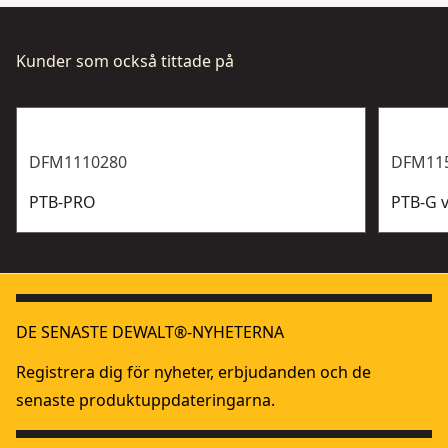
Kunder som också tittade på
DFM1110280
DFM11
PTB-PRO
PTB-G 
DE SENASTE DEWALT®-NYHETERNA
Registrera dig för nyheter, erbjudanden och de
senaste produktuppdateringarna.