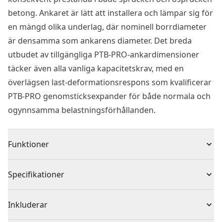
betong. Ankaret är lätt att installera och lämpar sig för
en mängd olika underlag, där nominell borrdiameter
är densamma som ankarens diameter. Det breda
utbudet av tillgängliga PTB-PRO-ankardimensioner
täcker även alla vanliga kapacitetskrav, med en
överlägsen last-deformationsrespons som kvalificerar
PTB-PRO genomsticksexpander för både normala och
ogynnsamma belastningsförhållanden.
Funktioner
Genomsticksexpanders för icke sprucken betong
Specifikationer
Lpng gänga för flexibilitet i olika montagetjocklekar
Speciell konvinkel för snabb installation
Produkttyp
Expansionsankare
Inkluderar