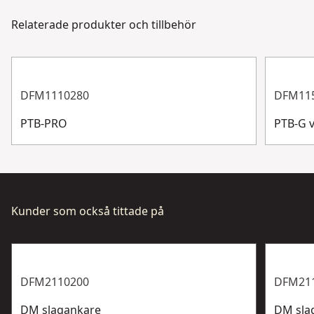
via chatt, formulär eller telefon.
Relaterade produkter och tillbehör
Solo eller set
Set
Kundsupport
DFM1110280
DFM11
PTB-PRO
PTB-G 
Kunder som också tittade på
DFM2110200
DFM21
DM slagankare
DM sla