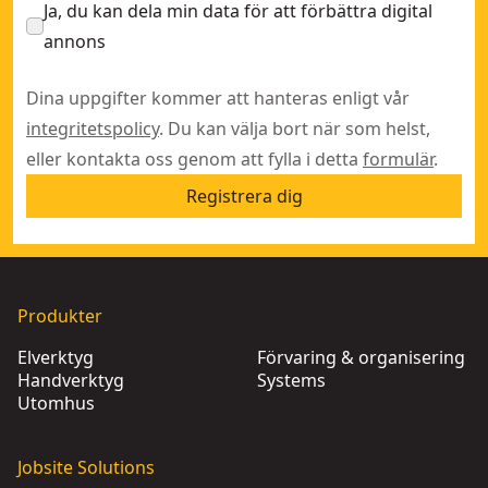
Ja, du kan dela min data för att förbättra digital
annons
Dina uppgifter kommer att hanteras enligt vår
integritetspolicy
. Du kan välja bort när som helst,
eller kontakta oss genom att fylla i detta
formulär
.
Registrera dig
Produkter
Elverktyg
Förvaring & organisering
Handverktyg
Systems
Utomhus
Jobsite Solutions