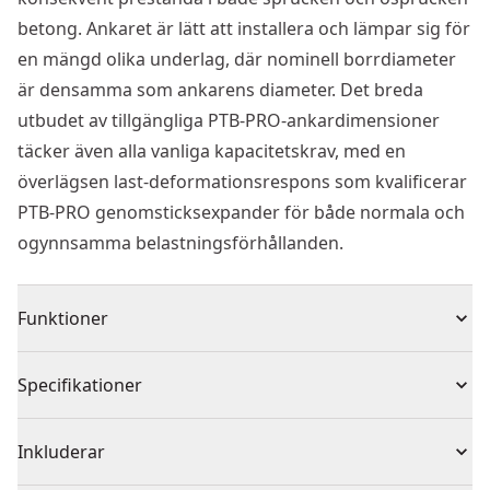
betong. Ankaret är lätt att installera och lämpar sig för
en mängd olika underlag, där nominell borrdiameter
är densamma som ankarens diameter. Det breda
utbudet av tillgängliga PTB-PRO-ankardimensioner
täcker även alla vanliga kapacitetskrav, med en
överlägsen last-deformationsrespons som kvalificerar
PTB-PRO genomsticksexpander för både normala och
ogynnsamma belastningsförhållanden.
Funktioner
Genomsticksexpanders för icke sprucken betong
Specifikationer
Lpng gänga för flexibilitet i olika montagetjocklekar
Speciell konvinkel för snabb installation
Produkttyp
Expansionsankare
Inkluderar