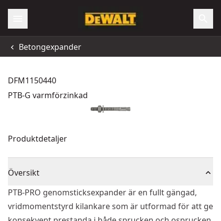
Betongexpander
DFM1150440
PTB-G varmförzinkad
Produktdetaljer
Översikt
PTB-PRO genomsticksexpander är en fullt gängad,
vridmomentstyrd kilankare som är utformad för att ge
konsekvent prestanda i både sprucken och osprucken