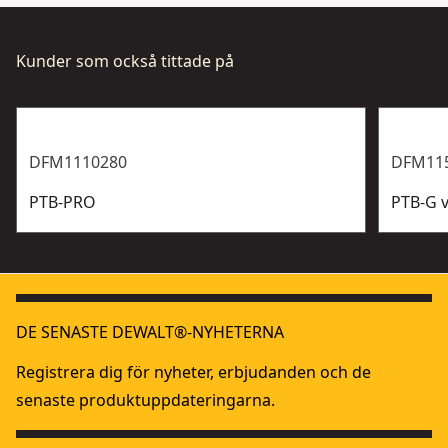
Kunder som också tittade på
DFM1110280
DFM11
PTB-PRO
PTB-G 
DE SENASTE DEWALT®-NYHETERNA
Registrera dig för nyheter, erbjudanden och de
senaste produktuppdateringarna.