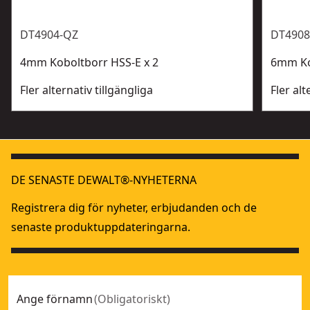
DT4904-QZ
DT4908
4mm Koboltborr HSS-E x 2
6mm Ko
Fler alternativ tillgängliga
Fler alt
DE SENASTE DEWALT®-NYHETERNA
Registrera dig för nyheter, erbjudanden och de
senaste produktuppdateringarna.
Ange förnamn
(
Obligatoriskt
)