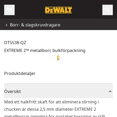
Borr- & slagskruvdragare
DT5538-QZ
EXTREME 2™ metallborr, bulkförpackning
Produktdetaljer
Översikt
Med ett halkfritt skaft för att eliminera slirning i
chucken är dessa 2,5 mm diameter EXTREME 2
metallborrar lämpliga för portabel borrning av stål,