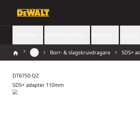
Produkter
Jobsite Solutions
Resurser
Support
Borr- & slagskruvdragare
SDS+ a
DT6750-QZ
SDS+ adapter 110mm