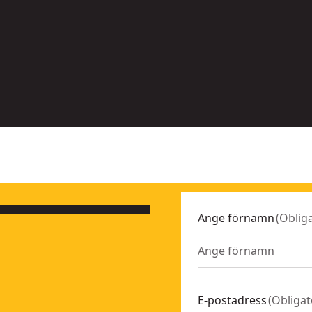
Fler
iv
alternativ
liga
tillgängliga
Ange förnamn
(
Obliga
E-postadress
(
Obligat