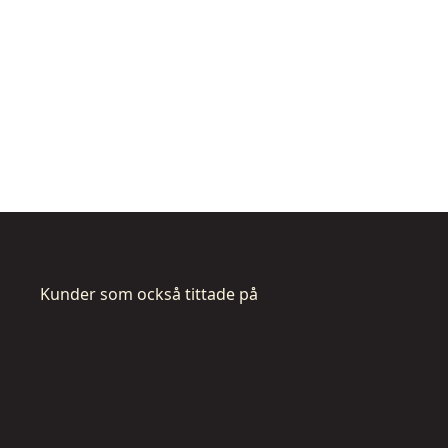
Kunder som också tittade på
DCDW104-
DCDW10