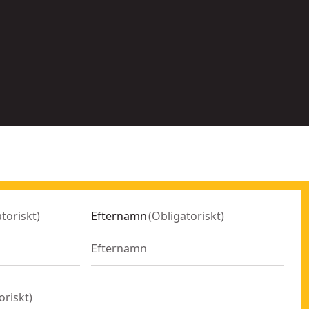
Fler
alternativ
tillgängliga
toriskt
)
Efternamn
(
Obligatoriskt
)
oriskt
)