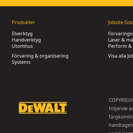
Produkter
Jobsite Sol
Elverktyg
Förvaring
Handverktyg
Laser & mä
Utomhus
Perform & 
Förvaring & organisering
Visa alla J
Systems
COPYRIGH
Följande ä
färgkombin
handtagen