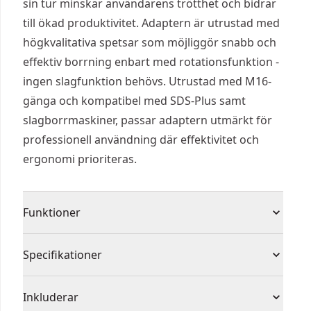
sin tur minskar användarens trötthet och bidrar
till ökad produktivitet. Adaptern är utrustad med
högkvalitativa spetsar som möjliggör snabb och
effektiv borrning enbart med rotationsfunktion -
ingen slagfunktion behövs. Utrustad med M16-
gänga och kompatibel med SDS-Plus samt
slagborrmaskiner, passar adaptern utmärkt för
professionell användning där effektivitet och
ergonomi prioriteras.
Funktioner
Tunna väggar med låg vikt reducerar borrkraften
Specifikationer
och användartröttheten och förbättrar
produktiviteten
Produkttyp
Diamantborr
Inkluderar
Spetsar av hög kvalitet för snabb, effektiv