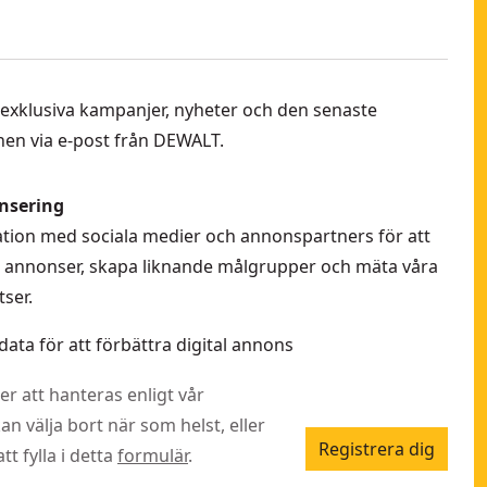
 få exklusiva kampanjer, nyheter och den senaste
en via e-post från DEWALT.
nsering
rmation med sociala medier och annonspartners för att
la annonser, skapa liknande målgrupper och mäta våra
ser.
data för att förbättra digital annons
r att hanteras enligt vår
kan välja bort när som helst, eller
Registrera dig
t fylla i detta
formulär
.