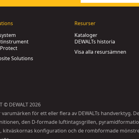
utions
Resurser
ssystem
Kataloger
tinstrument
DEWALTs historia
Protect
Visa alla resursämnen
obsite Solutions
T © DEWALT 2026
r varumärken för ett eller flera av DEWALTs handverktyg. D
itionen, den D-formade luftintagsgrillen, pyramidformati
, kitväskornas konfiguration och de rombformade mönstr