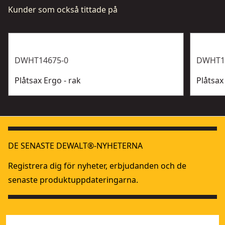
Kunder som också tittade på
DWHT14675-0
DWHT1
Plåtsax Ergo - rak
Plåtsax
DE SENASTE DEWALT®-NYHETERNA
Registrera dig för nyheter, erbjudanden och de
senaste produktuppdateringarna.