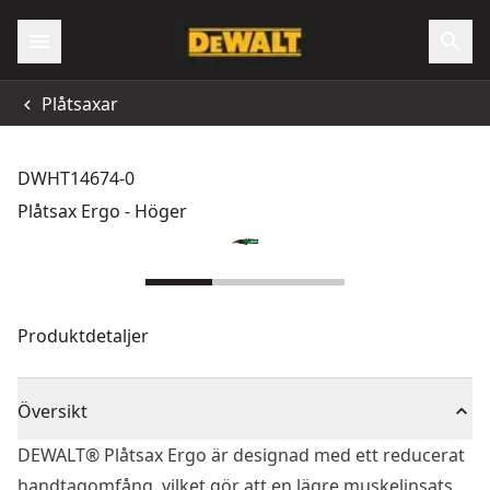
Plåtsaxar
DWHT14674-0
Plåtsax Ergo - Höger
Produktdetaljer
Översikt
DEWALT® Plåtsax Ergo är designad med ett reducerat
handtagomfång, vilket gör att en lägre muskelinsats