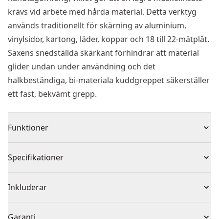
krävs vid arbete med hårda material. Detta verktyg
används traditionellt för skärning av aluminium,
vinylsidor, kartong, läder, koppar och 18 till 22-mätplåt.
Saxens snedställda skärkant förhindrar att material
glider undan under användning och det
halkbeständiga, bi-materiala kuddgreppet säkerställer
ett fast, bekvämt grepp.
Funktioner
15% lägre muskelansträngning*, enklare att klippa
Specifikationer
Sågtandat blad håller materialet på plats samt ger fina
klipp
Produkttyp
Avbitare
Inkluderar
SV - Flush Hardware Allows for Smooth, Unobstructed
Cuts
(1) Plåtsax Ergo - höger
Solo eller set
Solo
Garanti
Smidd i krom vanadiumstål