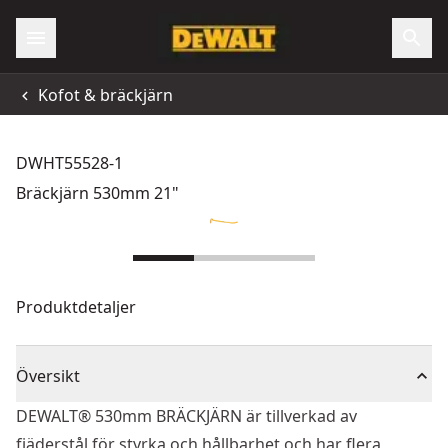
Kofot & bräckjärn
DWHT55528-1
Bräckjärn 530mm 21"
Produktdetaljer
Översikt
DEWALT® 530mm BRÄCKJÄRN är tillverkad av
fjäderstål för styrka och hållbarhet och har flera