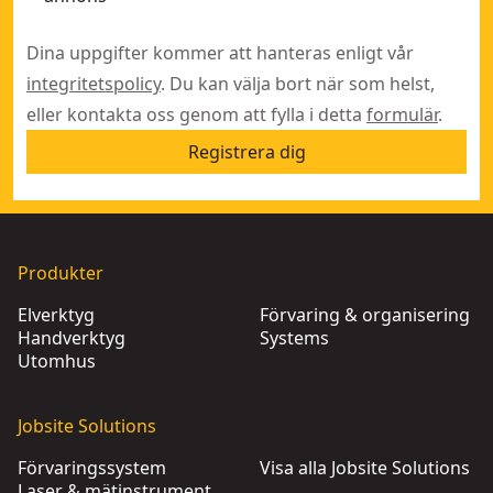
Dina uppgifter kommer att hanteras enligt vår
integritetspolicy
. Du kan välja bort när som helst,
eller kontakta oss genom att fylla i detta
formulär
.
Registrera dig
Produkter
Elverktyg
Förvaring & organisering
Handverktyg
Systems
Utomhus
Jobsite Solutions
Förvaringssystem
Visa alla Jobsite Solutions
Laser & mätinstrument