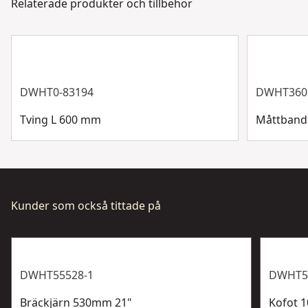
Relaterade produkter och tillbehör
Produktmaterial
Fjäderstål
Kundsupport
Visa mer
DWHT0-83194
DWHT360
Tving L 600 mm
Måttband
Kunder som också tittade på
DWHT55528-1
DWHT5
Bräckjärn 530mm 21"
Kofot 