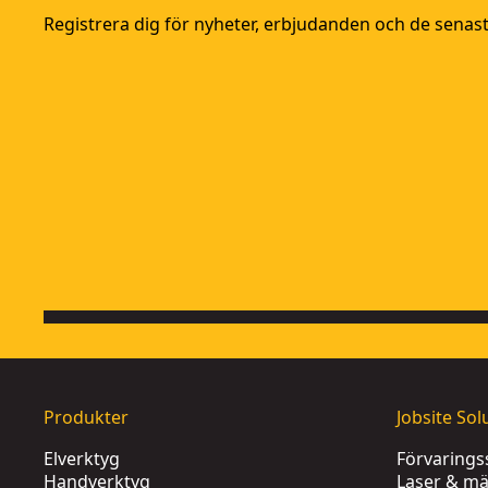
Registrera dig för nyheter, erbjudanden och de sena
Produkter
Jobsite Sol
Elverktyg
Förvaring
Handverktyg
Laser & mä