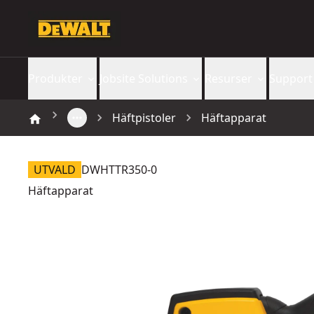
Produkter
Jobsite Solutions
Resurser
Support
Häftpistoler
Häftapparat
UTVALD
DWHTTR350-0
Häftapparat