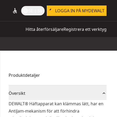
accessible
language
SE | SV
LOGGA IN PÅ MYDEWALT
Hitta återförsäljare
Registrera ett verktyg
Produktdetaljer
Översikt
DEWALT® Häftapparat kan klämmas lätt, har en
AntiJam-mekanism för att förhindra