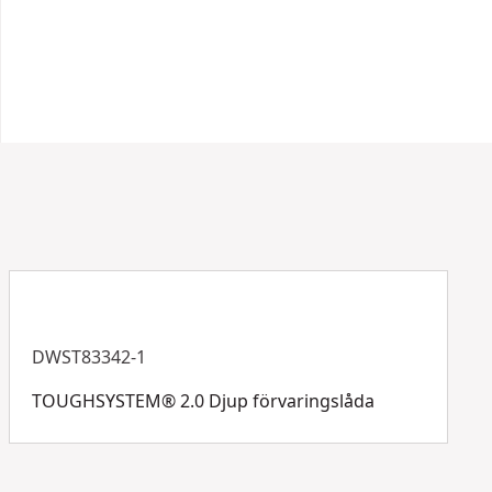
Kontakta oss via chatt, formulär eller telefon.
Streckkod
5054905276836
Kundsupport
DWST83342-1
TOUGHSYSTEM® 2.0 Djup förvaringslåda