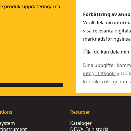
ste produktuppdateringarna.
Förbättring av anno
Vi vill dela din info
visa relevanta digita
marknadsföringsinsat
Ja, du kan dela min 
Dina uppgifter komme
integritetspolicy
. Du 
kontakta oss genom at
utions
Resurser
ssystem
Kataloger
tinstrument
DEWALTs historia