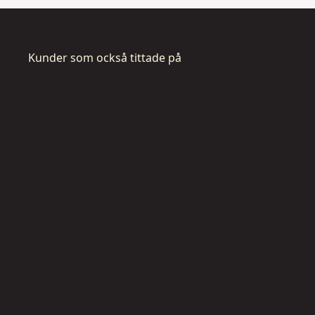
Kunder som också tittade på
DWHT75900-
0
H
ä
f
t
h