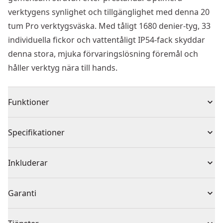
verktygens synlighet och tillgänglighet med denna 20
tum Pro verktygsväska. Med tåligt 1680 denier-tyg, 33
individuella fickor och vattentåligt IP54-fack skyddar
denna stora, mjuka förvaringslösning föremål och
håller verktyg nära till hands.
Funktioner
Klarar tuffa förhållanden - skyddar och håller
Specifikationer
värdesaker torra med ett IP54-klassat vattentåligt fack
och vattentålig botten
Produkttyp
Väskor
Inkluderar
Extra förvaring - hitta snabbt dina viktigaste saker
med en särskild tejpklämma, en metallkarbinhake och
1 x McLaren 20 tum Verktygsväska
Produktmaterial
Polyester
Garanti
kedjekoppling.
Maximal lastkapacitet: 20kg
Ingen garanti
Maximal volym: 48.7 liter.