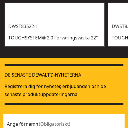
DWST83522-1
DWST8
TOUGHSYSTEM® 2.0 Förvaringsväska 22"
TOUGHS
DE SENASTE DEWALT®-NYHETERNA
Registrera dig för nyheter, erbjudanden och de
senaste produktuppdateringarna.
Ange förnamn
(
Obligatoriskt
)