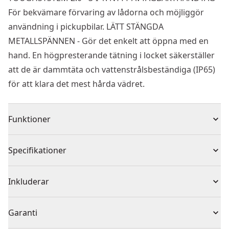
För bekvämare förvaring av lådorna och möjliggör
användning i pickupbilar. LÄTT STÄNGDA
METALLSPÄNNEN - Gör det enkelt att öppna med en
hand. En högpresterande tätning i locket säkerställer
att de är dammtäta och vattenstrålsbeständiga (IP65)
för att klara det mest hårda vädret.
Funktioner
Nytt avtagbart handtag, för mer bekväm förvaring av
Specifikationer
lådan och gör det möjligt att förvara i bil
Nya staplingsspärrar, gör det enkelt att stapla
Produkttyp
Verktygslåda
Inkluderar
enheterna på varandra
De nya metallspännena gör det möjligt att låsa med en
1 x DEWALT TOUGHSYSTEM 2.0 DS165 grund topplåda
Produktmaterial
Polykarbonat
Garanti
handsmanövrering
1 x DEWALT TOUGHSYSTEM 2.0 DS300 Djup
En tätning i locket försäkrar att verktygslådorna är