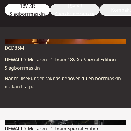
18V XR
18V XR
18V XR
Kompak
Slagborrmaskin
Slagskruvdragare
Mutterdrag
DCD86M
DEWALT X McLaren F1 Team 18V XR Special Edition
Slagborrmaskin
När millisekunder räknas behöver du en borrmaskin
du kan lita på.
DEWALT X McLaren F1 Team Special Edition