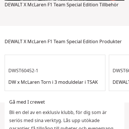
DEWALT X McLaren F1 Team Special Edition Tillbehör
DEWALT X McLaren F1 Team Special Edition Produkter
DWST60452-1
DWST6
DW x McLaren Torn i 3 moduldelar i TSAK
DEWALT
Gå med I crewet
Bli en del av en exklusiv klubb, för dig som är
seriös med sina verktyg. Lås upp utökade
garantier, få tillgång till nyheter och evenemang