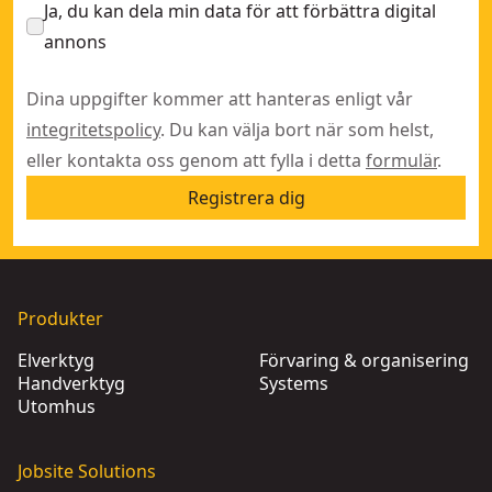
Ja, du kan dela min data för att förbättra digital
annons
Dina uppgifter kommer att hanteras enligt vår
integritetspolicy
. Du kan välja bort när som helst,
eller kontakta oss genom att fylla i detta
formulär
.
Registrera dig
Produkter
Elverktyg
Förvaring & organisering
Handverktyg
Systems
Utomhus
Jobsite Solutions