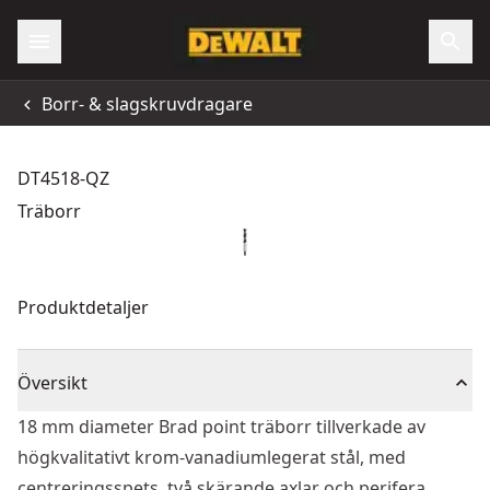
Borr- & slagskruvdragare
DT4518-QZ
Träborr
Produktdetaljer
Översikt
18 mm diameter Brad point träborr tillverkade av
högkvalitativt krom-vanadiumlegerat stål, med
centreringsspets, två skärande axlar och perifera