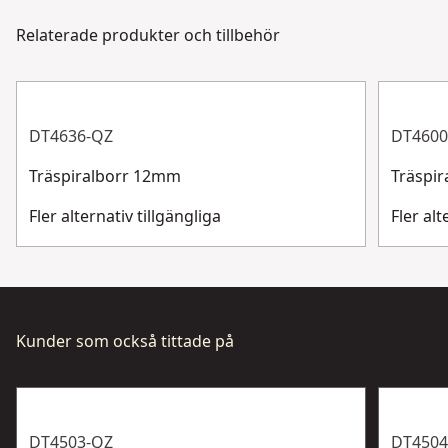
via chatt, formulär eller telefon.
Relaterade produkter och tillbehör
Slag eller
Kundsupport
Standard
standard
Visa mer
DT4636-QZ
DT4600
Träspiralborr 12mm
Träspi
Fler alternativ tillgängliga
Fler alt
Kunder som också tittade på
DT4503-QZ
DT4504