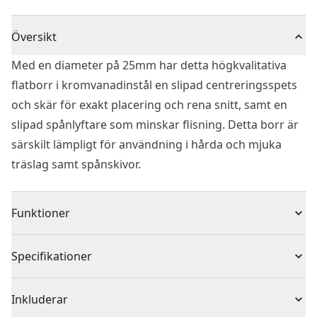
Översikt
Med en diameter på 25mm har detta högkvalitativa
flatborr i kromvanadinstål en slipad centreringsspets
och skär för exakt placering och rena snitt, samt en
slipad spånlyftare som minskar flisning. Detta borr är
särskilt lämpligt för användning i hårda och mjuka
träslag samt spånskivor.
Funktioner
Kromvanadiumstål av hög kvalitet
Specifikationer
Slipande centrumspets och skär för exakt placering
och rena skär
Produkttyp
Flatborr
Inkluderar
Slipad spånbrytare reducerar flisning och ger större