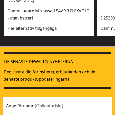
DCV586MN-XJ
Dammsugare M-klassad 54V XR FLEXVOLT
- utan batteri
D25303
Fler alternativ tillgängliga
Dammut
DE SENASTE DEWALT®-NYHETERNA
Registrera dig för nyheter, erbjudanden och de
senaste produktuppdateringarna.
Ange förnamn
(
Obligatoriskt
)