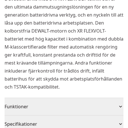
den ultimata dammutsugningslösningen för en ny
generation batteridrivna verktyg, och en nyckeln till att
låsa upp den batteridrivna arbetsplatsen. Den
kolborstfria DEWALT-motorn och XR FLEXVOLT-
batteriet med hög kapacitet i kombination med dubbla
M-klasscertifierade filter med automatisk rengöring
ger kraftfull, konstant prestanda och drifttid för de
mest krävande tillämpningarna. Andra funktioner
inkluderar fjärrkontroll för trådlös drift, infällt
batterihus för att skydda mot arbetsplatsförhållanden
och TSTAK-kompatibilitet.
Funktioner
2000W kolborstfri motor för kraftfull prestanda och
Specifikationer
marknadsledande överbelastningsskydd för lång