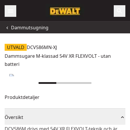
Dammutsugning
UTVALD
DCV586MN-XJ
Dammsugare M-klassad 54V XR FLEXVOLT - utan
batteri
Produktdetaljer
Översikt
DCV586M drivs med 54V XR FLEXVOLT-teknik och är