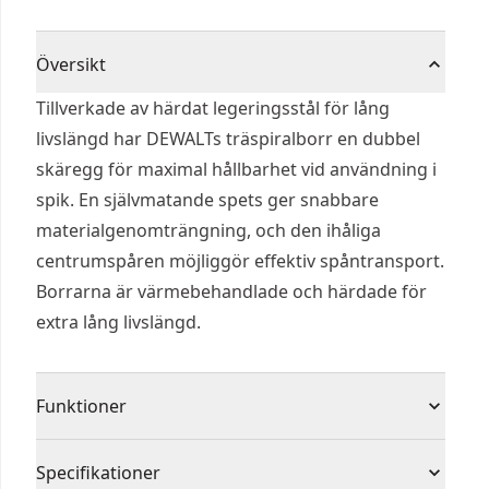
Översikt
Tillverkade av härdat legeringsstål för lång
livslängd har DEWALTs träspiralborr en dubbel
skäregg för maximal hållbarhet vid användning i
spik. En självmatande spets ger snabbare
materialgenomträngning, och den ihåliga
centrumspåren möjliggör effektiv spåntransport.
Borrarna är värmebehandlade och härdade för
extra lång livslängd.
Funktioner
Gängad centrumpunkt ger exakt borrning
Specifikationer
Yttre förskär för renare hål och färre sprickor