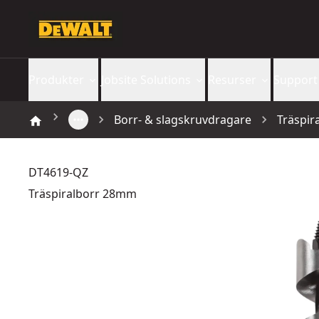
Produkter
Jobsite Solutions
Resurser
Support
Borr- & slagskruvdragare
Träspi
DT4619-QZ
Träspiralborr 28mm