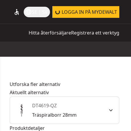
accessible
language
SE | SV
LOGGA IN PÅ MYDEWALT
Hitta återförsäljare
Registrera ett verktyg
Utforska fler alternativ
Aktuellt alternativ
DT4619-QZ
Träspiralborr 28mm
Produktdetaljer