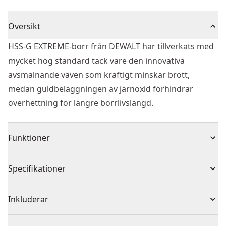
Översikt
HSS-G EXTREME-borr från DEWALT har tillverkats med
mycket hög standard tack vare den innovativa
avsmalnande väven som kraftigt minskar brott,
medan guldbeläggningen av järnoxid förhindrar
överhettning för längre borrlivslängd.
Funktioner
EXTREME 2™ specialdesignade borrspets borrar direkt
Specifikationer
vid kontakt, minimerar risken för vandring och ger
rena, runda hål (endast på borr från 4.8 mm och
Produkttyp
Borr
Inkluderar
uppåt)
Innovativ konisk borrkärna reducerar risken för att
(2) EXTREME 2 Metallborr 4,8 mm HSS-G