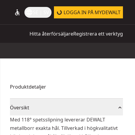
accessible
language
SE | SV
LOGGA IN PÅ MYDEWALT
Hitta återförsäljare
Registrera ett verktyg
Produktdetaljer
Översikt
Med 118° spetsslipning levererar DEWALT
metallborr exakta hål. Tillverkad i högkvalitativt