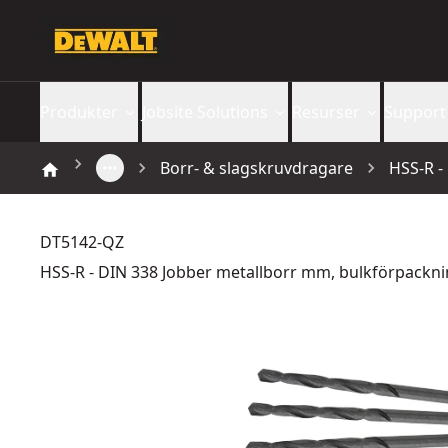
Produkter
Jobsite Solutions
Resurser
Support
Borr- & slagskruvdragare
HSS-R -
DT5142-QZ
HSS-R - DIN 338 Jobber metallborr mm, bulkförpackn