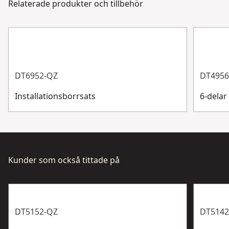
Relaterade produkter och tillbehör
Bitsdiameter
Kundsupport
Visa mer
DT6952-QZ
DT4956
Installationsborrsats
6-delar
Kunder som också tittade på
DT5152-QZ
DT5142