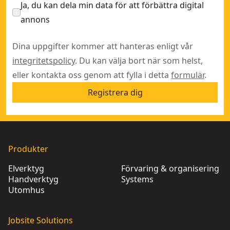
Ja, du kan dela min data för att förbättra digital
annons
Dina uppgifter kommer att hanteras enligt vår
integritetspolicy
. Du kan välja bort när som helst,
eller kontakta oss genom att fylla i detta
formulär
.
Registrera dig
Produkter
Elverktyg
Förvaring & organisering
Handverktyg
Systems
Utomhus
Jobsite Solutions