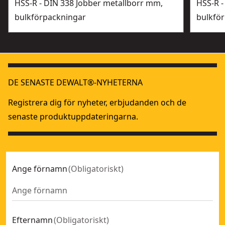
HSS-R - DIN 338 Jobber metallborr mm,
HSS-R -
bulkförpackningar
bulkfö
DE SENASTE DEWALT®-NYHETERNA
Registrera dig för nyheter, erbjudanden och de
senaste produktuppdateringarna.
Ange förnamn
(
Obligatoriskt
)
Efternamn
(
Obligatoriskt
)