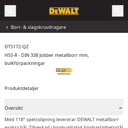
Borr- & slagskruvdragare
DT5172-QZ
HSS-R - DIN 338 Jobber metallborr mm,
bulkförpackningar
Produktdetaljer
Översikt
Med 118° spetsslipning levererar DEWALT metallborr
exakta hål. Tillverkad i högkvalitativt höghastighetsstål