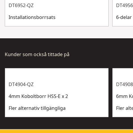
DT6952-QZ
DT4956
Installationsborrsats
6-delar
Kunder som också tittade på
DT4904-QZ
DT4908
4mm Koboltborr HSS-E x 2
6mm Ko
Fler alternativ tillgängliga
Fler alt