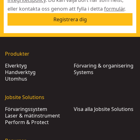
integritetspolicy
. Du kan välja bort när som helst,
eller kontakta oss genom att fylla i detta
formulär
.
Registrera dig
Produkter
Elverktyg
Förvaring & organisering
Handverktyg
Systems
Utomhus
Jobsite Solutions
Förvaringssystem
Visa alla Jobsite Solutions
Laser & mätinstrument
Perform & Protect