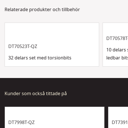
via chatt, formulär eller telefon.
Relaterade produkter och tillbehör
Slag eller
Kundsupport
Slag
standard
Visa mer
DT70578T
DT70523T-QZ
10 delars
32 delars set med torsionbits
ledbar bit
Kunder som också tittade på
DT7998T-QZ
DT7391