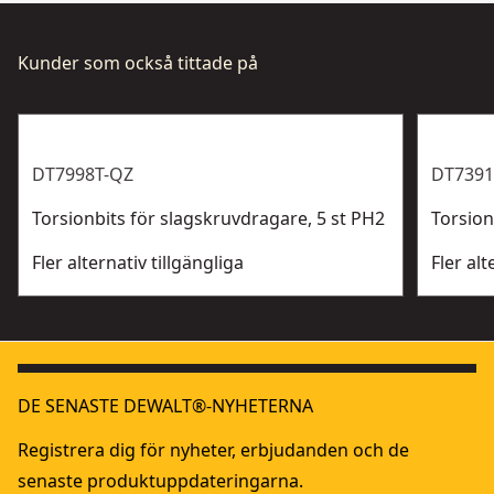
Kunder som också tittade på
DT7998T-QZ
DT7391
Torsionbits för slagskruvdragare, 5 st PH2
Torsion
Fler alternativ tillgängliga
Fler alt
DE SENASTE DEWALT®-NYHETERNA
Registrera dig för nyheter, erbjudanden och de
senaste produktuppdateringarna.