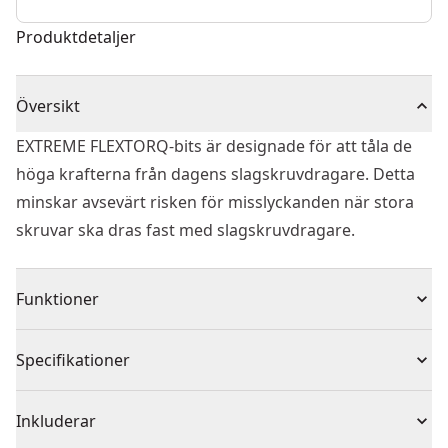
Produktdetaljer
Översikt
EXTREME FLEXTORQ-bits är designade för att tåla de
höga krafterna från dagens slagskruvdragare. Detta
minskar avsevärt risken för misslyckanden när stora
skruvar ska dras fast med slagskruvdragare.
Funktioner
Värmebehandlad för att motstå brott och slitage
Specifikationer
Stöttåligt verktygsstål för maximal hållbarhet
Härdad kärna för extra styrka och minskad avbrott
Produkttyp
Skruvmejselbits
Inkluderar
Längre livslängd