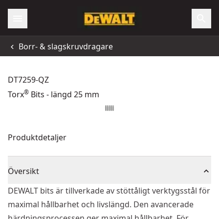
Borr- & slagskruvdragare
DT7259-QZ
®
Torx
Bits - längd 25 mm
Produktdetaljer
Översikt
DEWALT bits är tillverkade av stöttåligt verktygsstål för
maximal hållbarhet och livslängd. Den avancerade
härdningsprocessen ger maximal hållbarhet. För