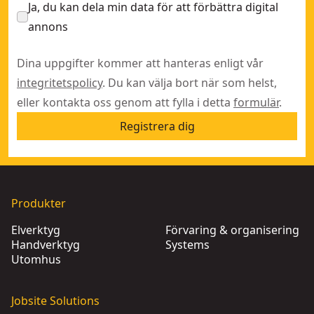
Ja, du kan dela min data för att förbättra digital
annons
Dina uppgifter kommer att hanteras enligt vår
integritetspolicy
. Du kan välja bort när som helst,
eller kontakta oss genom att fylla i detta
formulär
.
Registrera dig
Produkter
Elverktyg
Förvaring & organisering
Handverktyg
Systems
Utomhus
Jobsite Solutions